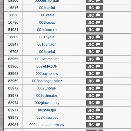
58966
0000psmorgan
16816
001basiat
16838
001kasia
16786
001kasiat
54081
001nicocole
16809
001pynia
16847
001pyniagh
16795
001pyniat
83965
002Acomputer
83966
002AMAZON
83968
002buyhollow
83969
002daniegonzalez
83972
002Ehome
83973
002estimates
83974
002glowbeauty
83977
002hairspa
83979
002klassypet
83981
002laquintapharmacy