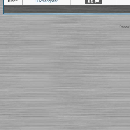
83955
002mangpest
Powered