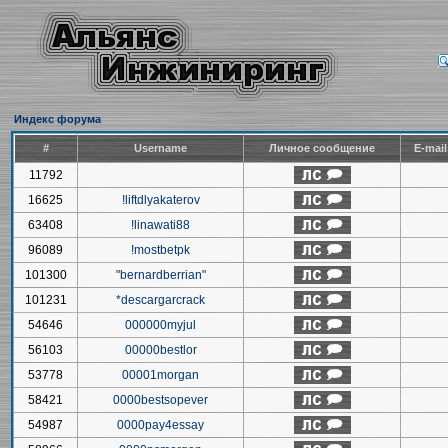
Индекс форума
#
Username
Личное сообщение
E-mai
11792
16625
!liftdlyakaterov
63408
!linawati88
96089
!mostbetpk
101300
"bernardberrian"
101231
*descargarcrack
54646
000000myjul
56103
00000bestlor
53778
00001morgan
58421
0000bestsopever
54987
0000pay4essay