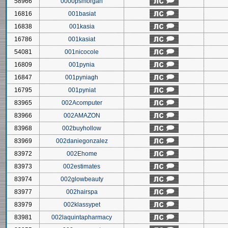
58966
0000psmorgan
16816
001basiat
16838
001kasia
16786
001kasiat
54081
001nicocole
16809
001pynia
16847
001pyniagh
16795
001pyniat
83965
002Acomputer
83966
002AMAZON
83968
002buyhollow
83969
002daniegonzalez
83972
002Ehome
83973
002estimates
83974
002glowbeauty
83977
002hairspa
83979
002klassypet
83981
002laquintapharmacy