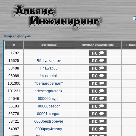
Индекс форума
#
Username
Личное сообщение
E-mai
11792
16625
!liftdlyakaterov
63408
!linawati88
96089
!mostbetpk
101300
"bernardberrian"
101231
*descargarcrack
54646
000000myjul
56103
00000bestlor
53778
00001morgan
58421
0000bestsopever
54987
0000pay4essay