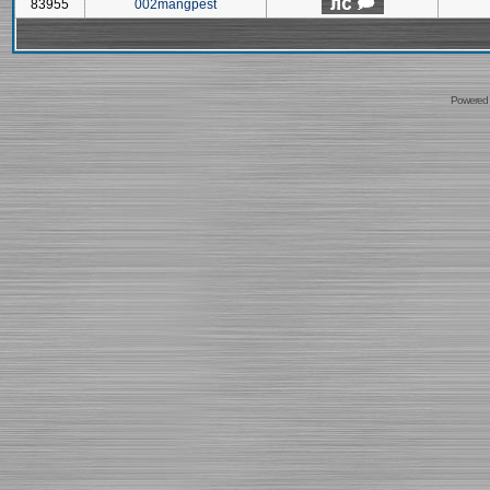
83955
002mangpest
Powered