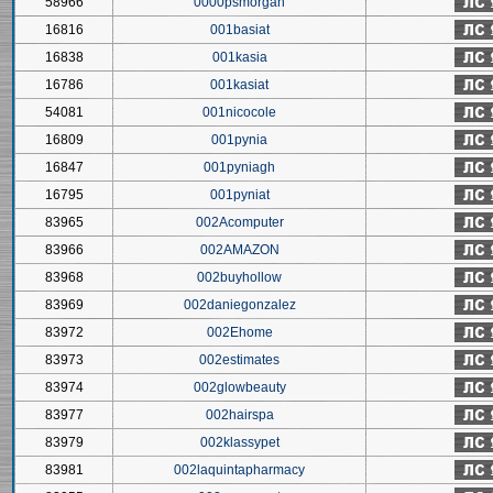
58966
0000psmorgan
16816
001basiat
16838
001kasia
16786
001kasiat
54081
001nicocole
16809
001pynia
16847
001pyniagh
16795
001pyniat
83965
002Acomputer
83966
002AMAZON
83968
002buyhollow
83969
002daniegonzalez
83972
002Ehome
83973
002estimates
83974
002glowbeauty
83977
002hairspa
83979
002klassypet
83981
002laquintapharmacy