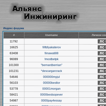
Индекс форума
#
Username
Личное со
11792
16625
!liftdlyakaterov
63408
!linawati88
96089
!mostbetpk
101300
"bernardberrian"
101231
*descargarcrack
54646
000000myjul
56103
00000bestlor
53778
00001morgan
58421
0000bestsopever
54987
0000pay4essay