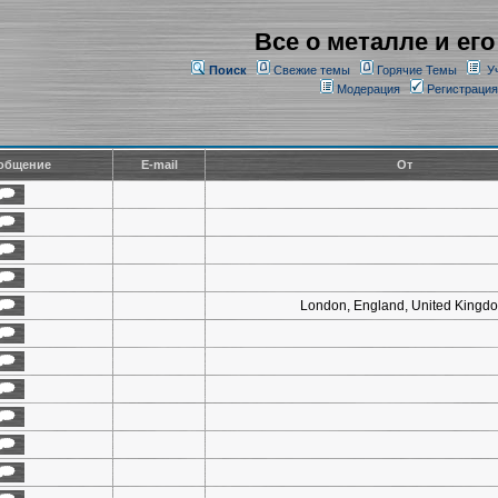
Все о металле и его
Поиск
Свежие темы
Горячие Темы
У
Модерация
Регистрация
общение
E-mail
От
London, England, United Kingd