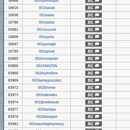
58966
0000psmorgan
16816
001basiat
16838
001kasia
16786
001kasiat
54081
001nicocole
16809
001pynia
16847
001pyniagh
16795
001pyniat
83965
002Acomputer
83966
002AMAZON
83968
002buyhollow
83969
002daniegonzalez
83972
002Ehome
83973
002estimates
83974
002glowbeauty
83977
002hairspa
83979
002klassypet
83981
002laquintapharmacy