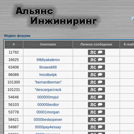
Индекс форума
#
Username
Личное сообщение
E-mai
11792
16625
!liftdlyakaterov
63408
!linawati88
96089
!mostbetpk
101300
"bernardberrian"
101231
*descargarcrack
54646
000000myjul
56103
00000bestlor
53778
00001morgan
58421
0000bestsopever
54987
0000pay4essay