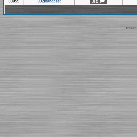
83955
002mangpest
Powered