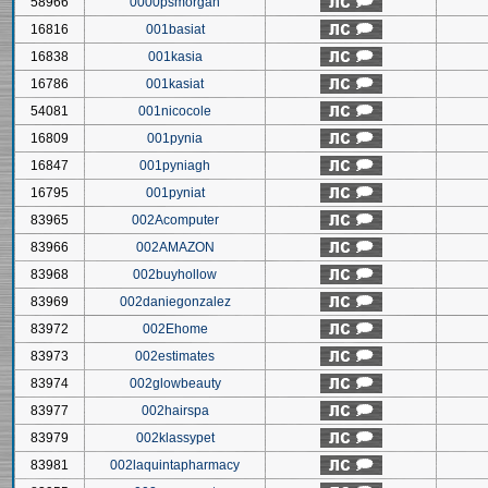
58966
0000psmorgan
16816
001basiat
16838
001kasia
16786
001kasiat
54081
001nicocole
16809
001pynia
16847
001pyniagh
16795
001pyniat
83965
002Acomputer
83966
002AMAZON
83968
002buyhollow
83969
002daniegonzalez
83972
002Ehome
83973
002estimates
83974
002glowbeauty
83977
002hairspa
83979
002klassypet
83981
002laquintapharmacy