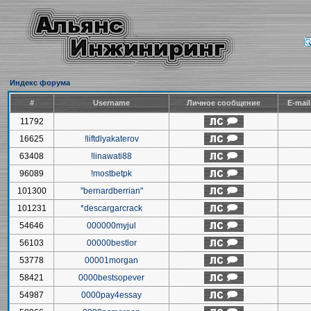
Индекс форума
#
Username
Личное сообщение
E-mai
11792
16625
!liftdlyakaterov
63408
!linawati88
96089
!mostbetpk
101300
"bernardberrian"
101231
*descargarcrack
54646
000000myjul
56103
00000bestlor
53778
00001morgan
58421
0000bestsopever
54987
0000pay4essay