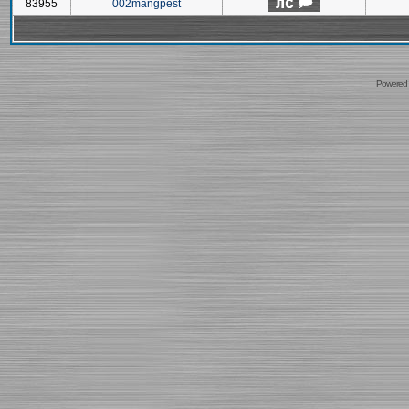
83955
002mangpest
Powered