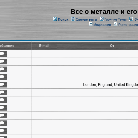
Все о металле и его
Поиск
Свежие темы
Горячие Темы
У
Модерация
Регистрация
общение
E-mail
От
London, England, United Kingd