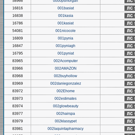
58966
0000psmorgan
16816
001basiat
16838
001kasia
16786
001kasiat
54081
001nicocole
16809
001pynia
16847
001pyniagh
16795
001pyniat
83965
002Acomputer
83966
002AMAZON
83968
002buyhollow
83969
002daniegonzalez
83972
002Ehome
83973
002estimates
83974
002glowbeauty
83977
002hairspa
83979
002klassypet
83981
002laquintapharmacy