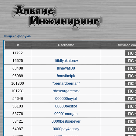
Индекс форума
#
Username
Личное со
11792
16625
!liftdlyakaterov
63408
!linawati88
96089
!mostbetpk
101300
"bernardberrian"
101231
*descargarcrack
54646
000000myjul
56103
00000bestlor
53778
00001morgan
58421
0000bestsopever
54987
0000pay4essay