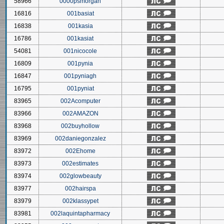
58966
0000psmorgan
16816
001basiat
16838
001kasia
16786
001kasiat
54081
001nicocole
16809
001pynia
16847
001pyniagh
16795
001pyniat
83965
002Acomputer
83966
002AMAZON
83968
002buyhollow
83969
002daniegonzalez
83972
002Ehome
83973
002estimates
83974
002glowbeauty
83977
002hairspa
83979
002klassypet
83981
002laquintapharmacy