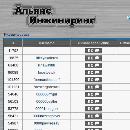
Индекс форума
#
Username
Личное сообщение
E-mai
11792
16625
!liftdlyakaterov
63408
!linawati88
96089
!mostbetpk
101300
"bernardberrian"
101231
*descargarcrack
54646
000000myjul
56103
00000bestlor
53778
00001morgan
58421
0000bestsopever
54987
0000pay4essay