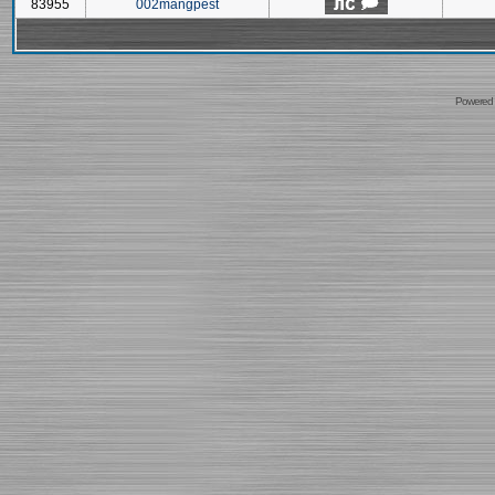
83955
002mangpest
Powered