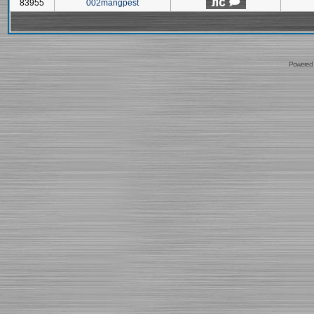
83955
002mangpest
Powered