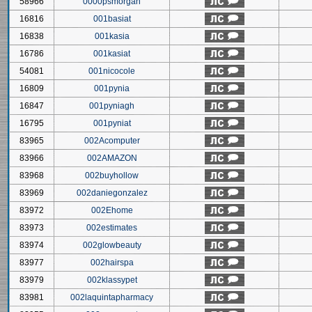
58966
0000psmorgan
16816
001basiat
16838
001kasia
16786
001kasiat
54081
001nicocole
16809
001pynia
16847
001pyniagh
16795
001pyniat
83965
002Acomputer
83966
002AMAZON
83968
002buyhollow
83969
002daniegonzalez
83972
002Ehome
83973
002estimates
83974
002glowbeauty
83977
002hairspa
83979
002klassypet
83981
002laquintapharmacy