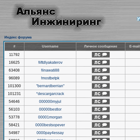
Индекс форума
#
Username
Личное сообщение
E-mai
11792
16625
!liftdlyakaterov
63408
!linawati88
96089
!mostbetpk
101300
"bernardberrian"
101231
*descargarcrack
54646
000000myjul
56103
00000bestlor
53778
00001morgan
58421
0000bestsopever
54987
0000pay4essay