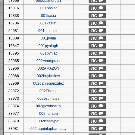
58966
0000psmorgan
16816
001basiat
16838
001kasia
16786
001kasiat
54081
001nicocole
16809
001pynia
16847
001pyniagh
16795
001pyniat
83965
002Acomputer
83966
002AMAZON
83968
002buyhollow
83969
002daniegonzalez
83972
002Ehome
83973
002estimates
83974
002glowbeauty
83977
002hairspa
83979
002klassypet
83981
002laquintapharmacy