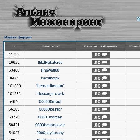
Индекс форума
#
Username
Личное сообщение
E-mai
11792
16625
!liftdlyakaterov
63408
!linawati88
96089
!mostbetpk
101300
"bernardberrian"
101231
*descargarcrack
54646
000000myjul
56103
00000bestlor
53778
00001morgan
58421
0000bestsopever
54987
0000pay4essay