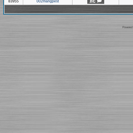
83955
002mangpest
Powered