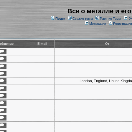
Все о металле и его
Поиск
Свежие темы
Горячие Темы
У
Модерация
Регистрация
общение
E-mail
От
London, England, United Kingd