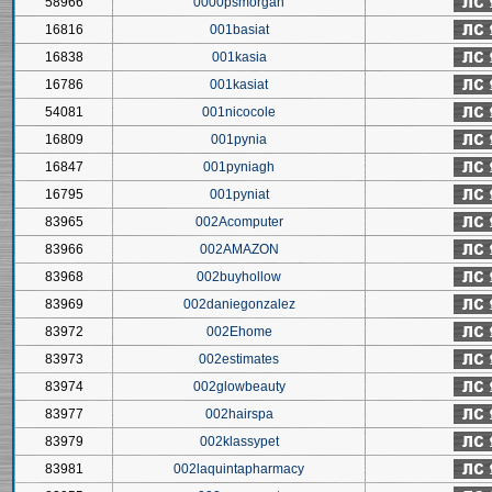
58966
0000psmorgan
16816
001basiat
16838
001kasia
16786
001kasiat
54081
001nicocole
16809
001pynia
16847
001pyniagh
16795
001pyniat
83965
002Acomputer
83966
002AMAZON
83968
002buyhollow
83969
002daniegonzalez
83972
002Ehome
83973
002estimates
83974
002glowbeauty
83977
002hairspa
83979
002klassypet
83981
002laquintapharmacy