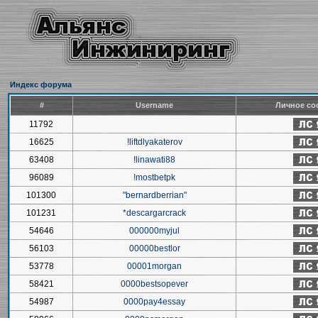
Индекс форума
#
Username
Личное со
11792
16625
!liftdlyakaterov
63408
!linawati88
96089
!mostbetpk
101300
"bernardberrian"
101231
*descargarcrack
54646
000000myjul
56103
00000bestlor
53778
00001morgan
58421
0000bestsopever
54987
0000pay4essay