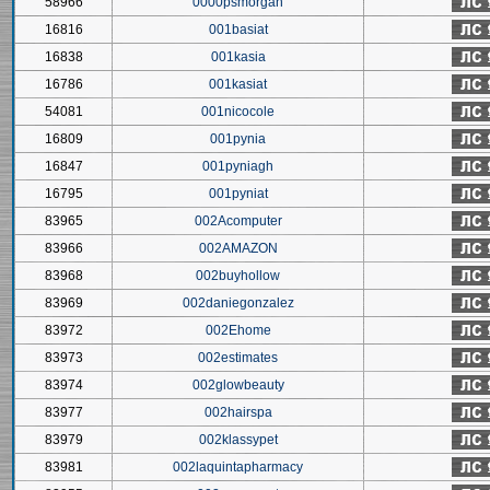
58966
0000psmorgan
16816
001basiat
16838
001kasia
16786
001kasiat
54081
001nicocole
16809
001pynia
16847
001pyniagh
16795
001pyniat
83965
002Acomputer
83966
002AMAZON
83968
002buyhollow
83969
002daniegonzalez
83972
002Ehome
83973
002estimates
83974
002glowbeauty
83977
002hairspa
83979
002klassypet
83981
002laquintapharmacy