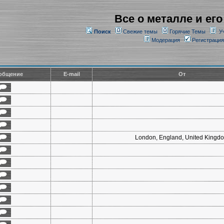
Все о металле и его
Поиск
Свежие темы
Горячие Темы
У
Модерация
Регистрация
общение
E-mail
От
London, England, United Kingd