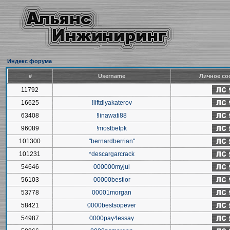
Индекс форума
#
Username
Личное со
11792
16625
!liftdlyakaterov
63408
!linawati88
96089
!mostbetpk
101300
"bernardberrian"
101231
*descargarcrack
54646
000000myjul
56103
00000bestlor
53778
00001morgan
58421
0000bestsopever
54987
0000pay4essay