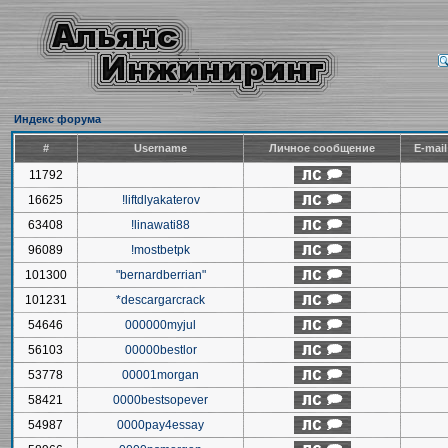
Индекс форума
#
Username
Личное сообщение
E-mai
11792
16625
!liftdlyakaterov
63408
!linawati88
96089
!mostbetpk
101300
"bernardberrian"
101231
*descargarcrack
54646
000000myjul
56103
00000bestlor
53778
00001morgan
58421
0000bestsopever
54987
0000pay4essay