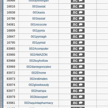
58966
0000psmorgan
16816
001basiat
16838
001kasia
16786
001kasiat
54081
001nicocole
16809
001pynia
16847
001pyniagh
16795
001pyniat
83965
002Acomputer
83966
002AMAZON
83968
002buyhollow
83969
002daniegonzalez
83972
002Ehome
83973
002estimates
83974
002glowbeauty
83977
002hairspa
83979
002klassypet
83981
002laquintapharmacy