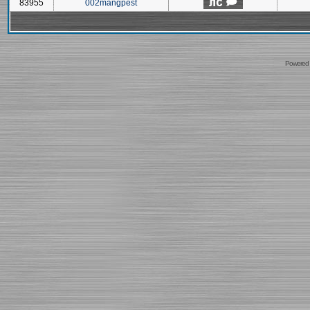
83955
002mangpest
Powered