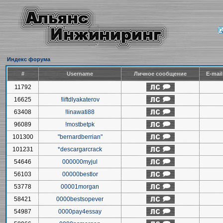
Индекс форума
#
Username
Личное сообщение
E-mai
11792
16625
!liftdlyakaterov
63408
!linawati88
96089
!mostbetpk
101300
"bernardberrian"
101231
*descargarcrack
54646
000000myjul
56103
00000bestlor
53778
00001morgan
58421
0000bestsopever
54987
0000pay4essay