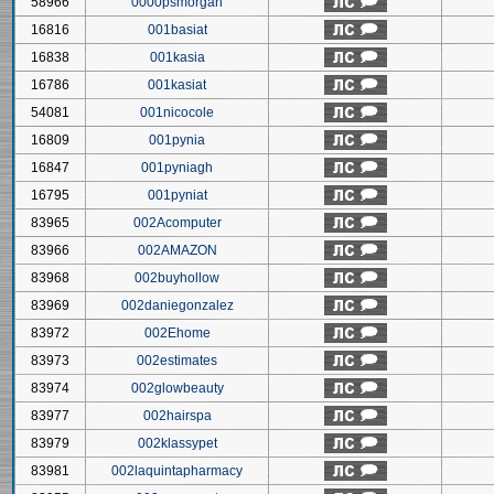
58966
0000psmorgan
16816
001basiat
16838
001kasia
16786
001kasiat
54081
001nicocole
16809
001pynia
16847
001pyniagh
16795
001pyniat
83965
002Acomputer
83966
002AMAZON
83968
002buyhollow
83969
002daniegonzalez
83972
002Ehome
83973
002estimates
83974
002glowbeauty
83977
002hairspa
83979
002klassypet
83981
002laquintapharmacy