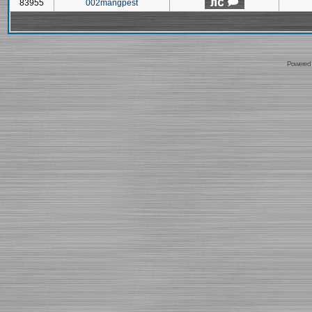
83955
002mangpest
Powered