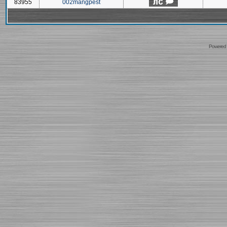
83955
002mangpest
Powered