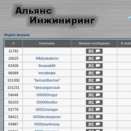
Индекс форума
#
Username
Личное сообщение
E-mai
11792
16625
!liftdlyakaterov
63408
!linawati88
96089
!mostbetpk
101300
"bernardberrian"
101231
*descargarcrack
54646
000000myjul
56103
00000bestlor
53778
00001morgan
58421
0000bestsopever
54987
0000pay4essay