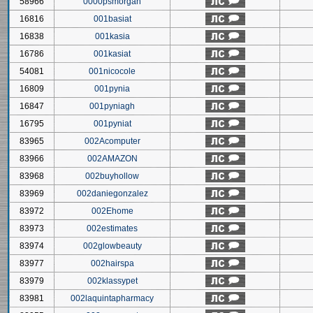
58966
0000psmorgan
16816
001basiat
16838
001kasia
16786
001kasiat
54081
001nicocole
16809
001pynia
16847
001pyniagh
16795
001pyniat
83965
002Acomputer
83966
002AMAZON
83968
002buyhollow
83969
002daniegonzalez
83972
002Ehome
83973
002estimates
83974
002glowbeauty
83977
002hairspa
83979
002klassypet
83981
002laquintapharmacy