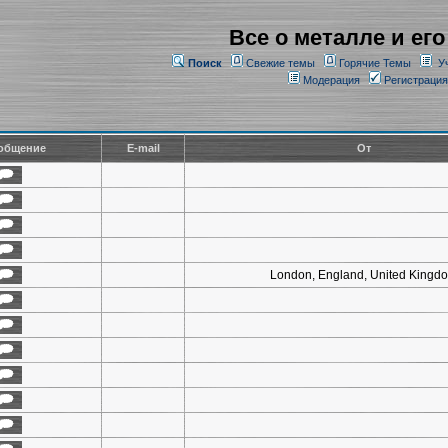
Все о металле и его
Поиск
Свежие темы
Горячие Темы
У
Модерация
Регистрация
общение
E-mail
От
London, England, United Kingd