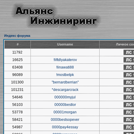
Индекс форума
#
Username
Личное со
11792
16625
!liftdlyakaterov
63408
!linawati88
96089
!mostbetpk
101300
"bernardberrian"
101231
*descargarcrack
54646
000000myjul
56103
00000bestlor
53778
00001morgan
58421
0000bestsopever
54987
0000pay4essay