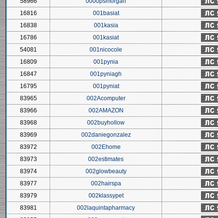
58966
0000psmorgan
16816
001basiat
16838
001kasia
16786
001kasiat
54081
001nicocole
16809
001pynia
16847
001pyniagh
16795
001pyniat
83965
002Acomputer
83966
002AMAZON
83968
002buyhollow
83969
002daniegonzalez
83972
002Ehome
83973
002estimates
83974
002glowbeauty
83977
002hairspa
83979
002klassypet
83981
002laquintapharmacy