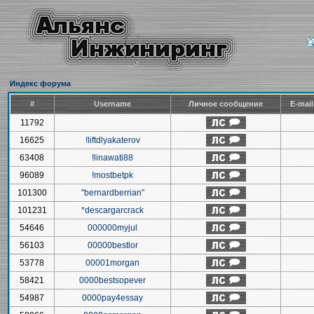
Индекс форума
#
Username
Личное сообщение
E-mai
11792
16625
!liftdlyakaterov
63408
!linawati88
96089
!mostbetpk
101300
"bernardberrian"
101231
*descargarcrack
54646
000000myjul
56103
00000bestlor
53778
00001morgan
58421
0000bestsopever
54987
0000pay4essay