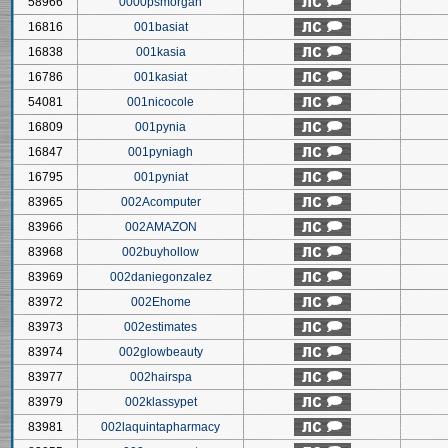
58966
0000psmorgan
16816
001basiat
16838
001kasia
16786
001kasiat
54081
001nicocole
16809
001pynia
16847
001pyniagh
16795
001pyniat
83965
002Acomputer
83966
002AMAZON
83968
002buyhollow
83969
002daniegonzalez
83972
002Ehome
83973
002estimates
83974
002glowbeauty
83977
002hairspa
83979
002klassypet
83981
002laquintapharmacy