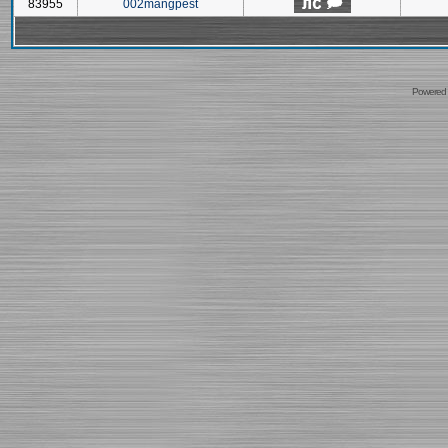
83955
002mangpest
Powered