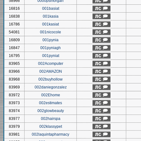
58966
0000psmorgan
16816
001basiat
16838
001kasia
16786
001kasiat
54081
001nicocole
16809
001pynia
16847
001pyniagh
16795
001pyniat
83965
002Acomputer
83966
002AMAZON
83968
002buyhollow
83969
002daniegonzalez
83972
002Ehome
83973
002estimates
83974
002glowbeauty
83977
002hairspa
83979
002klassypet
83981
002laquintapharmacy