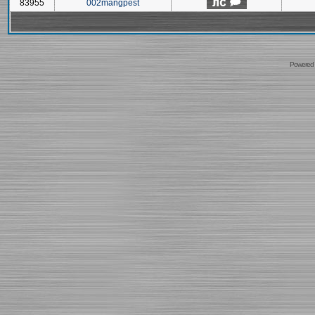
83955
002mangpest
Powered