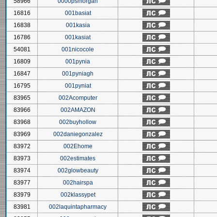
58966
0000psmorgan
16816
001basiat
16838
001kasia
16786
001kasiat
54081
001nicocole
16809
001pynia
16847
001pyniagh
16795
001pyniat
83965
002Acomputer
83966
002AMAZON
83968
002buyhollow
83969
002daniegonzalez
83972
002Ehome
83973
002estimates
83974
002glowbeauty
83977
002hairspa
83979
002klassypet
83981
002laquintapharmacy