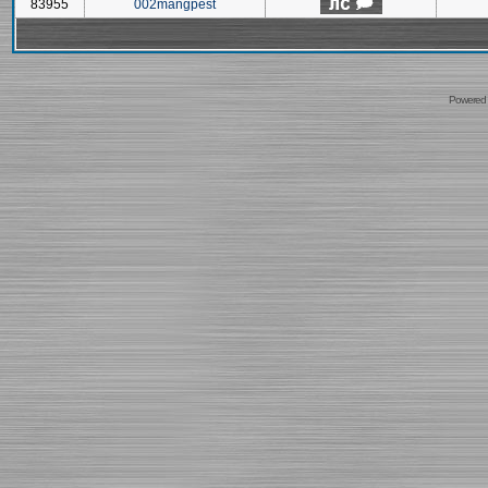
83955
002mangpest
Powered