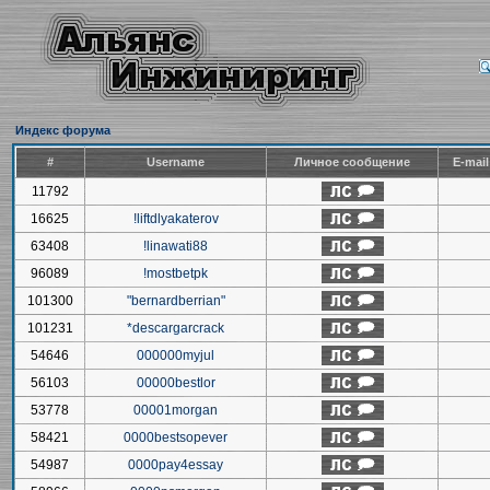
Индекс форума
#
Username
Личное сообщение
E-mai
11792
16625
!liftdlyakaterov
63408
!linawati88
96089
!mostbetpk
101300
"bernardberrian"
101231
*descargarcrack
54646
000000myjul
56103
00000bestlor
53778
00001morgan
58421
0000bestsopever
54987
0000pay4essay