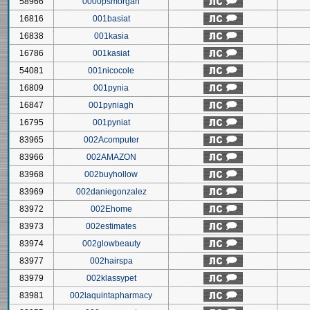
58966
0000psmorgan
16816
001basiat
16838
001kasia
16786
001kasiat
54081
001nicocole
16809
001pynia
16847
001pyniagh
16795
001pyniat
83965
002Acomputer
83966
002AMAZON
83968
002buyhollow
83969
002daniegonzalez
83972
002Ehome
83973
002estimates
83974
002glowbeauty
83977
002hairspa
83979
002klassypet
83981
002laquintapharmacy