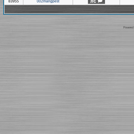
83955
002mangpest
Powered