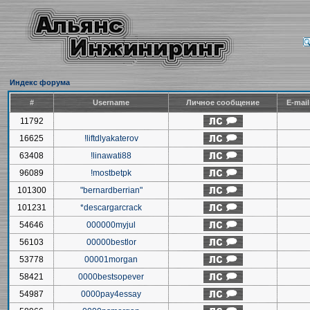
Индекс форума
#
Username
Личное сообщение
E-mai
11792
16625
!liftdlyakaterov
63408
!linawati88
96089
!mostbetpk
101300
"bernardberrian"
101231
*descargarcrack
54646
000000myjul
56103
00000bestlor
53778
00001morgan
58421
0000bestsopever
54987
0000pay4essay