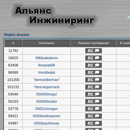
Индекс форума
#
Username
Личное сообщение
E-mai
11792
16625
!liftdlyakaterov
63408
!linawati88
96089
!mostbetpk
101300
"bernardberrian"
101231
*descargarcrack
54646
000000myjul
56103
00000bestlor
53778
00001morgan
58421
0000bestsopever
54987
0000pay4essay