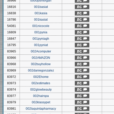
58966
0000psmorgan
16816
001basiat
16838
001kasia
16786
001kasiat
54081
001nicocole
16809
001pynia
16847
001pyniagh
16795
001pyniat
83965
002Acomputer
83966
002AMAZON
83968
002buyhollow
83969
002daniegonzalez
83972
002Ehome
83973
002estimates
83974
002glowbeauty
83977
002hairspa
83979
002klassypet
83981
002laquintapharmacy