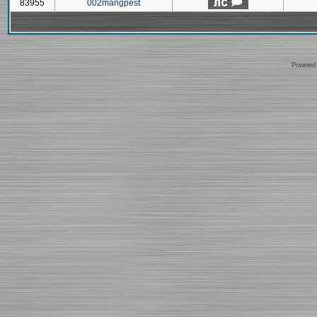
83955
002mangpest
Powered