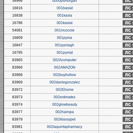
58966
0000psmorgan
16816
001basiat
16838
001kasia
16786
001kasiat
54081
001nicocole
16809
001pynia
16847
001pyniagh
16795
001pyniat
83965
002Acomputer
83966
002AMAZON
83968
002buyhollow
83969
002daniegonzalez
83972
002Ehome
83973
002estimates
83974
002glowbeauty
83977
002hairspa
83979
002klassypet
83981
002laquintapharmacy