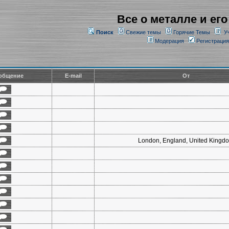
Все о металле и его
Поиск
Свежие темы
Горячие Темы
У
Модерация
Регистрация
общение
E-mail
От
London, England, United Kingd