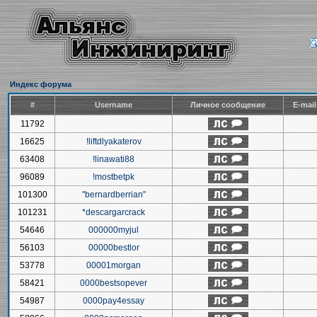
Индекс форума
#
Username
Личное сообщение
E-mai
11792
16625
!liftdlyakaterov
63408
!linawati88
96089
!mostbetpk
101300
"bernardberrian"
101231
*descargarcrack
54646
000000myjul
56103
00000bestlor
53778
00001morgan
58421
0000bestsopever
54987
0000pay4essay