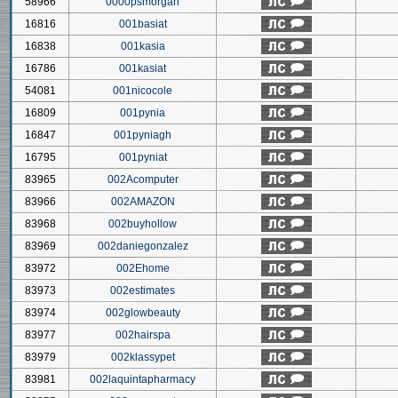
58966
0000psmorgan
16816
001basiat
16838
001kasia
16786
001kasiat
54081
001nicocole
16809
001pynia
16847
001pyniagh
16795
001pyniat
83965
002Acomputer
83966
002AMAZON
83968
002buyhollow
83969
002daniegonzalez
83972
002Ehome
83973
002estimates
83974
002glowbeauty
83977
002hairspa
83979
002klassypet
83981
002laquintapharmacy