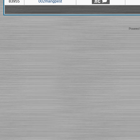
83955
002mangpest
Powered