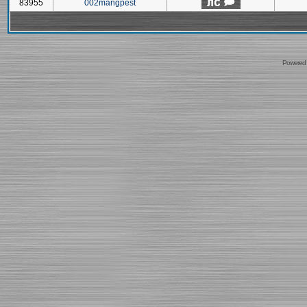
83955
002mangpest
Powered