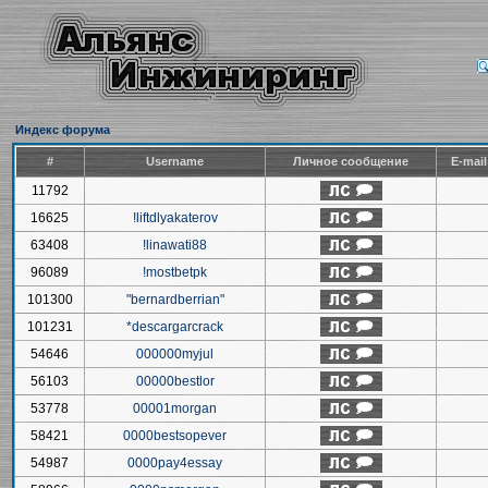
Индекс форума
#
Username
Личное сообщение
E-mai
11792
16625
!liftdlyakaterov
63408
!linawati88
96089
!mostbetpk
101300
"bernardberrian"
101231
*descargarcrack
54646
000000myjul
56103
00000bestlor
53778
00001morgan
58421
0000bestsopever
54987
0000pay4essay