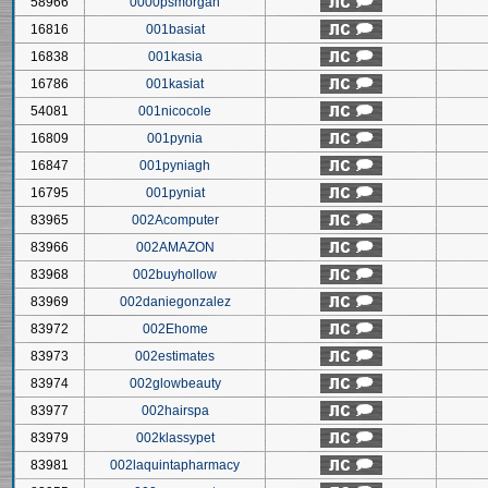
58966
0000psmorgan
16816
001basiat
16838
001kasia
16786
001kasiat
54081
001nicocole
16809
001pynia
16847
001pyniagh
16795
001pyniat
83965
002Acomputer
83966
002AMAZON
83968
002buyhollow
83969
002daniegonzalez
83972
002Ehome
83973
002estimates
83974
002glowbeauty
83977
002hairspa
83979
002klassypet
83981
002laquintapharmacy