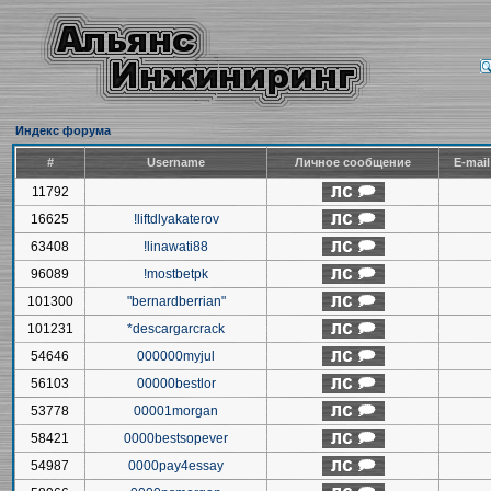
Индекс форума
#
Username
Личное сообщение
E-mai
11792
16625
!liftdlyakaterov
63408
!linawati88
96089
!mostbetpk
101300
"bernardberrian"
101231
*descargarcrack
54646
000000myjul
56103
00000bestlor
53778
00001morgan
58421
0000bestsopever
54987
0000pay4essay