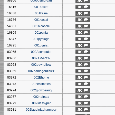
58966
0000psmorgan
16816
001basiat
16838
001kasia
16786
001kasiat
54081
001nicocole
16809
001pynia
16847
001pyniagh
16795
001pyniat
83965
002Acomputer
83966
002AMAZON
83968
002buyhollow
83969
002daniegonzalez
83972
002Ehome
83973
002estimates
83974
002glowbeauty
83977
002hairspa
83979
002klassypet
83981
002laquintapharmacy