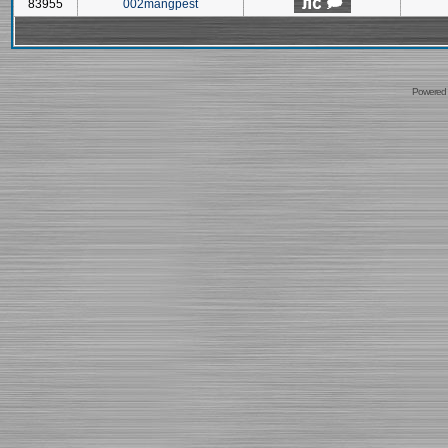
83955
002mangpest
Powered