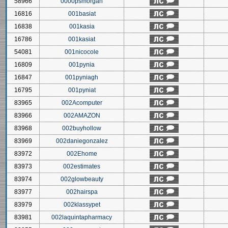
58966
0000psmorgan
16816
001basiat
16838
001kasia
16786
001kasiat
54081
001nicocole
16809
001pynia
16847
001pyniagh
16795
001pyniat
83965
002Acomputer
83966
002AMAZON
83968
002buyhollow
83969
002daniegonzalez
83972
002Ehome
83973
002estimates
83974
002glowbeauty
83977
002hairspa
83979
002klassypet
83981
002laquintapharmacy