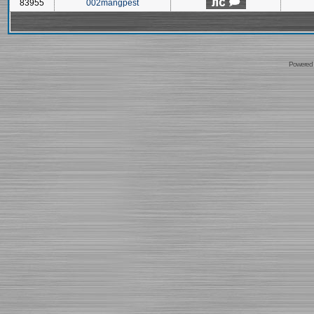
83955
002mangpest
Powered