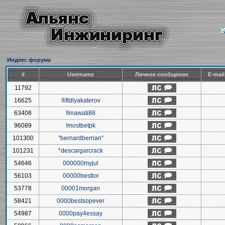
Индекс форума
#
Username
Личное сообщение
E-mai
11792
16625
!liftdlyakaterov
63408
!linawati88
96089
!mostbetpk
101300
"bernardberrian"
101231
*descargarcrack
54646
000000myjul
56103
00000bestlor
53778
00001morgan
58421
0000bestsopever
54987
0000pay4essay