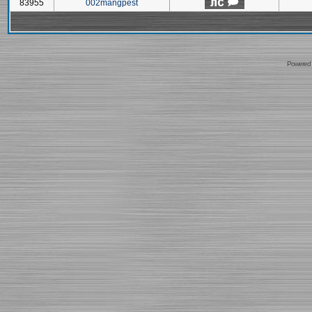
83955
002mangpest
Powered