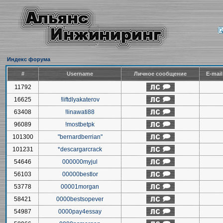
Индекс форума
#
Username
Личное сообщение
E-mai
11792
16625
!liftdlyakaterov
63408
!linawati88
96089
!mostbetpk
101300
"bernardberrian"
101231
*descargarcrack
54646
000000myjul
56103
00000bestlor
53778
00001morgan
58421
0000bestsopever
54987
0000pay4essay