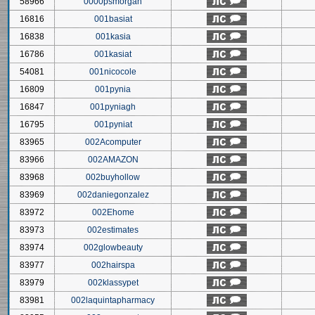
58966
0000psmorgan
16816
001basiat
16838
001kasia
16786
001kasiat
54081
001nicocole
16809
001pynia
16847
001pyniagh
16795
001pyniat
83965
002Acomputer
83966
002AMAZON
83968
002buyhollow
83969
002daniegonzalez
83972
002Ehome
83973
002estimates
83974
002glowbeauty
83977
002hairspa
83979
002klassypet
83981
002laquintapharmacy