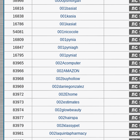
58966
0000psmorgan
16816
001basiat
16838
001kasia
16786
001kasiat
54081
001nicocole
16809
001pynia
16847
001pyniagh
16795
001pyniat
83965
002Acomputer
83966
002AMAZON
83968
002buyhollow
83969
002daniegonzalez
83972
002Ehome
83973
002estimates
83974
002glowbeauty
83977
002hairspa
83979
002klassypet
83981
002laquintapharmacy