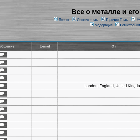
Все о металле и его
Поиск
Свежие темы
Горячие Темы
У
Модерация
Регистрация
общение
E-mail
От
London, England, United Kingd