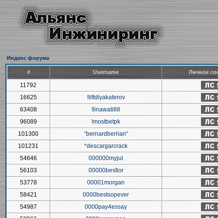
Индекс форума
#
Username
Личное со
11792
16625
!liftdlyakaterov
63408
!linawati88
96089
!mostbetpk
101300
"bernardberrian"
101231
*descargarcrack
54646
000000myjul
56103
00000bestlor
53778
00001morgan
58421
0000bestsopever
54987
0000pay4essay