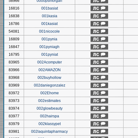
58966
0000psmorgan
16816
001basiat
16838
001kasia
16786
001kasiat
54081
001nicocole
16809
001pynia
16847
001pyniagh
16795
001pyniat
83965
002Acomputer
83966
002AMAZON
83968
002buyhollow
83969
002daniegonzalez
83972
002Ehome
83973
002estimates
83974
002glowbeauty
83977
002hairspa
83979
002klassypet
83981
002laquintapharmacy