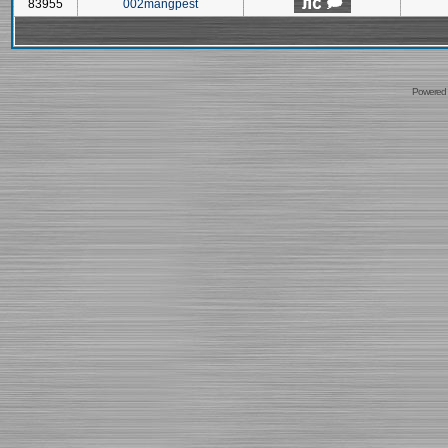
83955
002mangpest
Powered