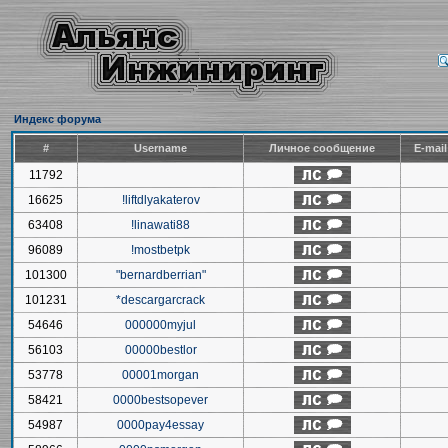
Индекс форума
#
Username
Личное сообщение
E-mai
11792
16625
!liftdlyakaterov
63408
!linawati88
96089
!mostbetpk
101300
"bernardberrian"
101231
*descargarcrack
54646
000000myjul
56103
00000bestlor
53778
00001morgan
58421
0000bestsopever
54987
0000pay4essay