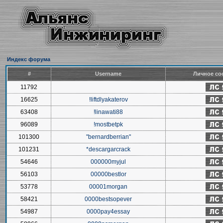
Индекс форума
#
Username
Личное со
11792
16625
!liftdlyakaterov
63408
!linawati88
96089
!mostbetpk
101300
"bernardberrian"
101231
*descargarcrack
54646
000000myjul
56103
00000bestlor
53778
00001morgan
58421
0000bestsopever
54987
0000pay4essay