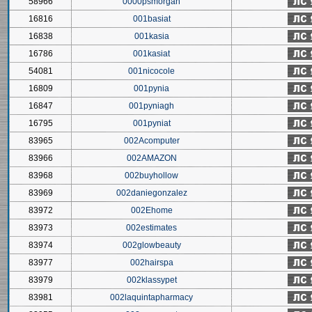
58966
0000psmorgan
16816
001basiat
16838
001kasia
16786
001kasiat
54081
001nicocole
16809
001pynia
16847
001pyniagh
16795
001pyniat
83965
002Acomputer
83966
002AMAZON
83968
002buyhollow
83969
002daniegonzalez
83972
002Ehome
83973
002estimates
83974
002glowbeauty
83977
002hairspa
83979
002klassypet
83981
002laquintapharmacy