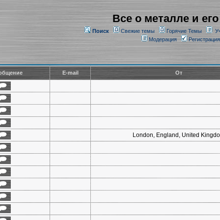
Все о металле и его
Поиск
Свежие темы
Горячие Темы
У
Модерация
Регистрация
общение
E-mail
От
London, England, United Kingd