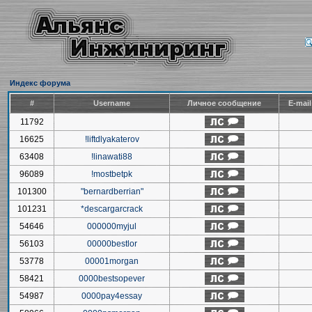
Индекс форума
#
Username
Личное сообщение
E-mai
11792
16625
!liftdlyakaterov
63408
!linawati88
96089
!mostbetpk
101300
"bernardberrian"
101231
*descargarcrack
54646
000000myjul
56103
00000bestlor
53778
00001morgan
58421
0000bestsopever
54987
0000pay4essay