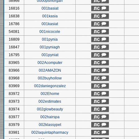
58966
0000psmorgan
16816
001basiat
16838
001kasia
16786
001kasiat
54081
001nicocole
16809
001pynia
16847
001pyniagh
16795
001pyniat
83965
002Acomputer
83966
002AMAZON
83968
002buyhollow
83969
002daniegonzalez
83972
002Ehome
83973
002estimates
83974
002glowbeauty
83977
002hairspa
83979
002klassypet
83981
002laquintapharmacy