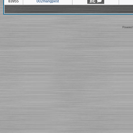
83955
002mangpest
Powered