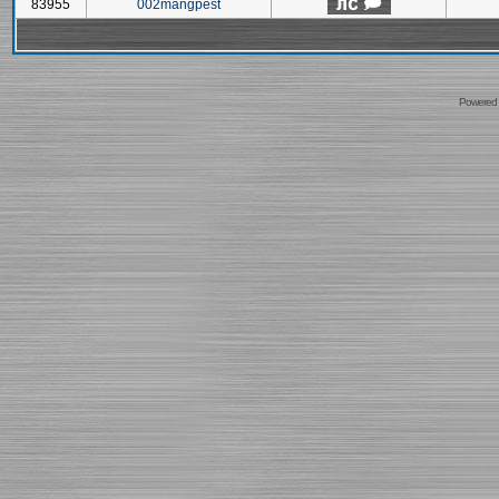
83955
002mangpest
Powered