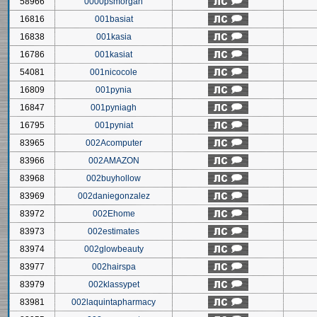
58966
0000psmorgan
16816
001basiat
16838
001kasia
16786
001kasiat
54081
001nicocole
16809
001pynia
16847
001pyniagh
16795
001pyniat
83965
002Acomputer
83966
002AMAZON
83968
002buyhollow
83969
002daniegonzalez
83972
002Ehome
83973
002estimates
83974
002glowbeauty
83977
002hairspa
83979
002klassypet
83981
002laquintapharmacy