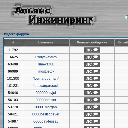
Индекс форума
#
Username
Личное сообщение
E-mai
11792
16625
!liftdlyakaterov
63408
!linawati88
96089
!mostbetpk
101300
"bernardberrian"
101231
*descargarcrack
54646
000000myjul
56103
00000bestlor
53778
00001morgan
58421
0000bestsopever
54987
0000pay4essay