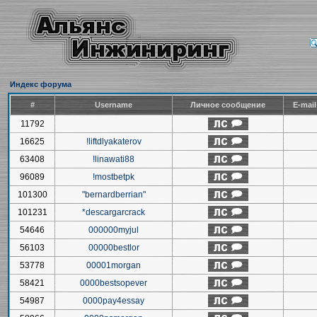
Индекс форума
#
Username
Личное сообщение
E-mai
11792
16625
!liftdlyakaterov
63408
!linawati88
96089
!mostbetpk
101300
"bernardberrian"
101231
*descargarcrack
54646
000000myjul
56103
00000bestlor
53778
00001morgan
58421
0000bestsopever
54987
0000pay4essay