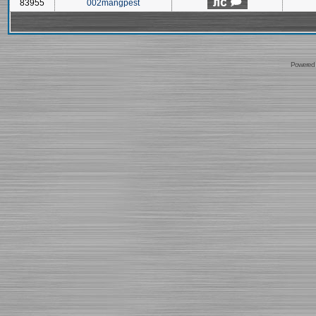
83955
002mangpest
Powered