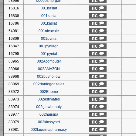
58966
0000psmorgan
16816
001basiat
16838
001kasia
16786
001kasiat
54081
001nicocole
16809
001pynia
16847
001pyniagh
16795
001pyniat
83965
002Acomputer
83966
002AMAZON
83968
002buyhollow
83969
002daniegonzalez
83972
002Ehome
83973
002estimates
83974
002glowbeauty
83977
002hairspa
83979
002klassypet
83981
002laquintapharmacy