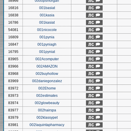
58966
0000psmorgan
16816
001basiat
16838
001kasia
16786
001kasiat
54081
001nicocole
16809
001pynia
16847
001pyniagh
16795
001pyniat
83965
002Acomputer
83966
002AMAZON
83968
002buyhollow
83969
002daniegonzalez
83972
002Ehome
83973
002estimates
83974
002glowbeauty
83977
002hairspa
83979
002klassypet
83981
002laquintapharmacy