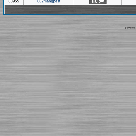
83955
002mangpest
Powered