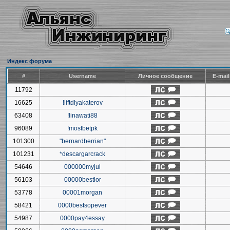
Индекс форума
#
Username
Личное сообщение
E-mai
11792
16625
!liftdlyakaterov
63408
!linawati88
96089
!mostbetpk
101300
"bernardberrian"
101231
*descargarcrack
54646
000000myjul
56103
00000bestlor
53778
00001morgan
58421
0000bestsopever
54987
0000pay4essay