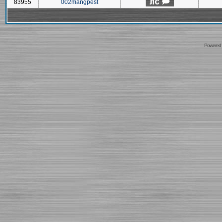
83955
002mangpest
Powered