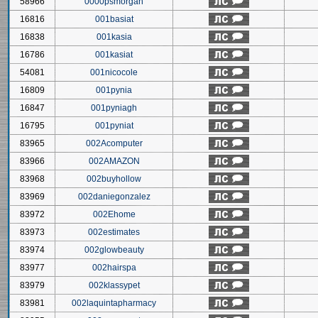
58966
0000psmorgan
16816
001basiat
16838
001kasia
16786
001kasiat
54081
001nicocole
16809
001pynia
16847
001pyniagh
16795
001pyniat
83965
002Acomputer
83966
002AMAZON
83968
002buyhollow
83969
002daniegonzalez
83972
002Ehome
83973
002estimates
83974
002glowbeauty
83977
002hairspa
83979
002klassypet
83981
002laquintapharmacy