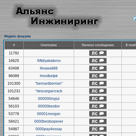
Индекс форума
#
Username
Личное сообщение
E-mai
11792
16625
!liftdlyakaterov
63408
!linawati88
96089
!mostbetpk
101300
"bernardberrian"
101231
*descargarcrack
54646
000000myjul
56103
00000bestlor
53778
00001morgan
58421
0000bestsopever
54987
0000pay4essay