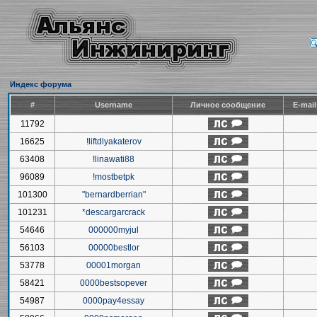
Индекс форума
#
Username
Личное сообщение
E-mai
11792
16625
!liftdlyakaterov
63408
!linawati88
96089
!mostbetpk
101300
"bernardberrian"
101231
*descargarcrack
54646
000000myjul
56103
00000bestlor
53778
00001morgan
58421
0000bestsopever
54987
0000pay4essay