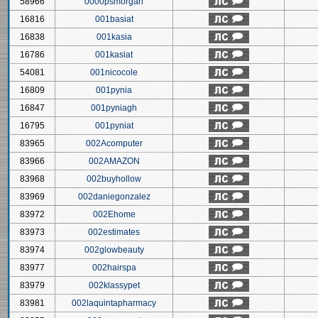
58966
0000psmorgan
16816
001basiat
16838
001kasia
16786
001kasiat
54081
001nicocole
16809
001pynia
16847
001pyniagh
16795
001pyniat
83965
002Acomputer
83966
002AMAZON
83968
002buyhollow
83969
002daniegonzalez
83972
002Ehome
83973
002estimates
83974
002glowbeauty
83977
002hairspa
83979
002klassypet
83981
002laquintapharmacy