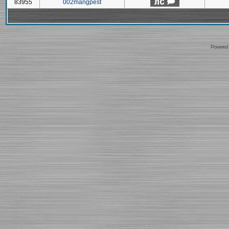
83955
002mangpest
Powered