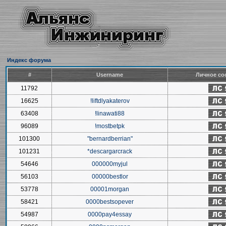
Индекс форума
#
Username
Личное со
11792
16625
!liftdlyakaterov
63408
!linawati88
96089
!mostbetpk
101300
"bernardberrian"
101231
*descargarcrack
54646
000000myjul
56103
00000bestlor
53778
00001morgan
58421
0000bestsopever
54987
0000pay4essay