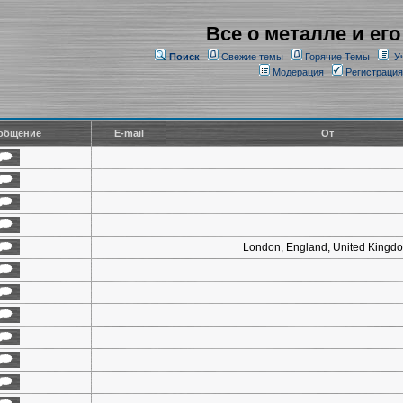
Все о металле и его
Поиск
Свежие темы
Горячие Темы
У
Модерация
Регистрация
общение
E-mail
От
London, England, United Kingd