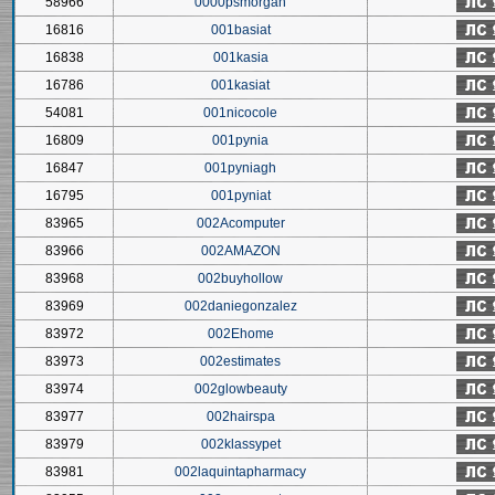
58966
0000psmorgan
16816
001basiat
16838
001kasia
16786
001kasiat
54081
001nicocole
16809
001pynia
16847
001pyniagh
16795
001pyniat
83965
002Acomputer
83966
002AMAZON
83968
002buyhollow
83969
002daniegonzalez
83972
002Ehome
83973
002estimates
83974
002glowbeauty
83977
002hairspa
83979
002klassypet
83981
002laquintapharmacy