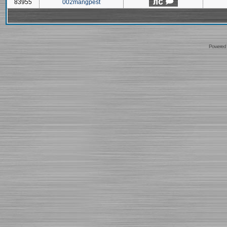
83955
002mangpest
Powered