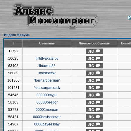
Индекс форума
#
Username
Личное сообщение
E-mai
11792
16625
!liftdlyakaterov
63408
!linawati88
96089
!mostbetpk
101300
"bernardberrian"
101231
*descargarcrack
54646
000000myjul
56103
00000bestlor
53778
00001morgan
58421
0000bestsopever
54987
0000pay4essay