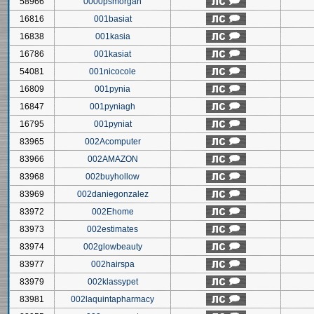
58966
0000psmorgan
16816
001basiat
16838
001kasia
16786
001kasiat
54081
001nicocole
16809
001pynia
16847
001pyniagh
16795
001pyniat
83965
002Acomputer
83966
002AMAZON
83968
002buyhollow
83969
002daniegonzalez
83972
002Ehome
83973
002estimates
83974
002glowbeauty
83977
002hairspa
83979
002klassypet
83981
002laquintapharmacy