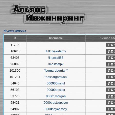
Индекс форума
#
Username
Личное со
11792
16625
!liftdlyakaterov
63408
!linawati88
96089
!mostbetpk
101300
"bernardberrian"
101231
*descargarcrack
54646
000000myjul
56103
00000bestlor
53778
00001morgan
58421
0000bestsopever
54987
0000pay4essay