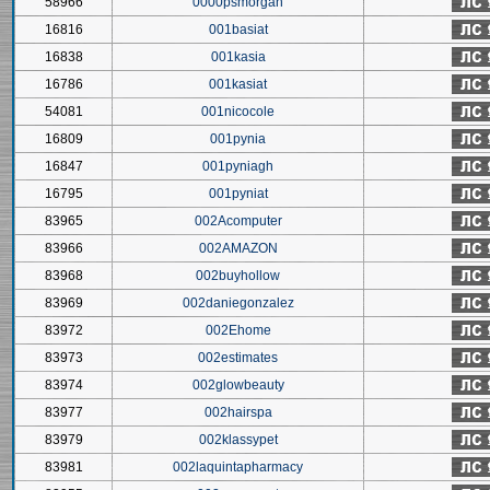
58966
0000psmorgan
16816
001basiat
16838
001kasia
16786
001kasiat
54081
001nicocole
16809
001pynia
16847
001pyniagh
16795
001pyniat
83965
002Acomputer
83966
002AMAZON
83968
002buyhollow
83969
002daniegonzalez
83972
002Ehome
83973
002estimates
83974
002glowbeauty
83977
002hairspa
83979
002klassypet
83981
002laquintapharmacy