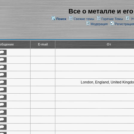
Все о металле и его
Поиск
Свежие темы
Горячие Темы
У
Модерация
Регистрация
общение
E-mail
От
London, England, United Kingd