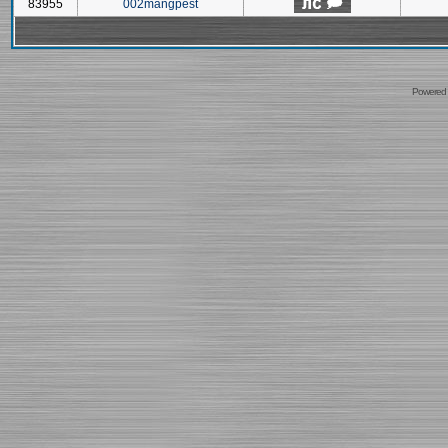
83955
002mangpest
Powered