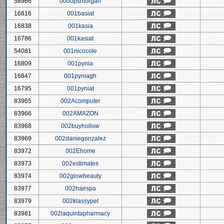
58966
0000psmorgan
16816
001basiat
16838
001kasia
16786
001kasiat
54081
001nicocole
16809
001pynia
16847
001pyniagh
16795
001pyniat
83965
002Acomputer
83966
002AMAZON
83968
002buyhollow
83969
002daniegonzalez
83972
002Ehome
83973
002estimates
83974
002glowbeauty
83977
002hairspa
83979
002klassypet
83981
002laquintapharmacy