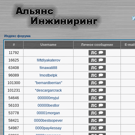
Индекс форума
#
Username
Личное сообщение
E-mai
11792
16625
!liftdlyakaterov
63408
!linawati88
96089
!mostbetpk
101300
"bernardberrian"
101231
*descargarcrack
54646
000000myjul
56103
00000bestlor
53778
00001morgan
58421
0000bestsopever
54987
0000pay4essay