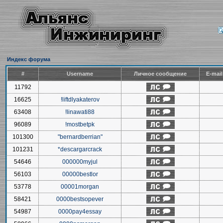
Индекс форума
#
Username
Личное сообщение
E-mai
11792
16625
!liftdlyakaterov
63408
!linawati88
96089
!mostbetpk
101300
"bernardberrian"
101231
*descargarcrack
54646
000000myjul
56103
00000bestlor
53778
00001morgan
58421
0000bestsopever
54987
0000pay4essay