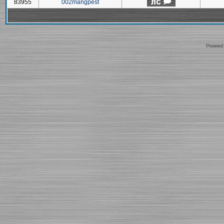
83955
002mangpest
Powered