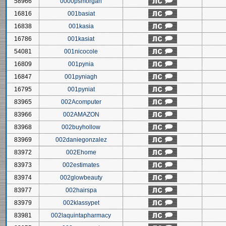
58966
0000psmorgan
16816
001basiat
16838
001kasia
16786
001kasiat
54081
001nicocole
16809
001pynia
16847
001pyniagh
16795
001pyniat
83965
002Acomputer
83966
002AMAZON
83968
002buyhollow
83969
002daniegonzalez
83972
002Ehome
83973
002estimates
83974
002glowbeauty
83977
002hairspa
83979
002klassypet
83981
002laquintapharmacy