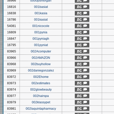
58966
0000psmorgan
16816
001basiat
16838
001kasia
16786
001kasiat
54081
001nicocole
16809
001pynia
16847
001pyniagh
16795
001pyniat
83965
002Acomputer
83966
002AMAZON
83968
002buyhollow
83969
002daniegonzalez
83972
002Ehome
83973
002estimates
83974
002glowbeauty
83977
002hairspa
83979
002klassypet
83981
002laquintapharmacy