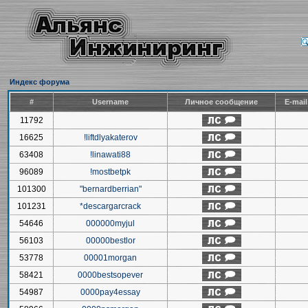
Индекс форума
#
Username
Личное сообщение
E-mai
11792
16625
!liftdlyakaterov
63408
!linawati88
96089
!mostbetpk
101300
"bernardberrian"
101231
*descargarcrack
54646
000000myjul
56103
00000bestlor
53778
00001morgan
58421
0000bestsopever
54987
0000pay4essay