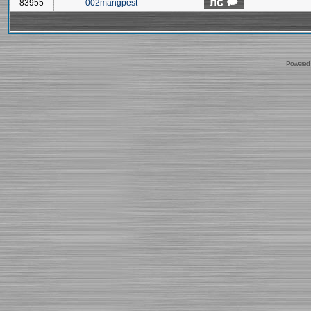
83955
002mangpest
Powered