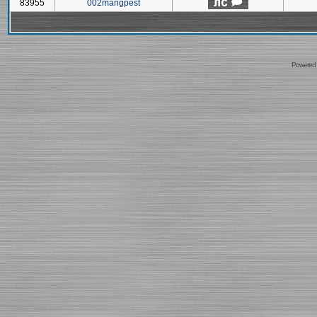
83955
002mangpest
Powered