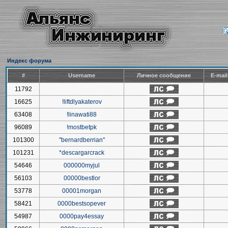
Индекс форума
#
Username
Личное сообщение
E-mai
11792
16625
!liftdlyakaterov
63408
!linawati88
96089
!mostbetpk
101300
"bernardberrian"
101231
*descargarcrack
54646
000000myjul
56103
00000bestlor
53778
00001morgan
58421
0000bestsopever
54987
0000pay4essay