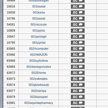
58966
0000psmorgan
16816
001basiat
16838
001kasia
16786
001kasiat
54081
001nicocole
16809
001pynia
16847
001pyniagh
16795
001pyniat
83965
002Acomputer
83966
002AMAZON
83968
002buyhollow
83969
002daniegonzalez
83972
002Ehome
83973
002estimates
83974
002glowbeauty
83977
002hairspa
83979
002klassypet
83981
002laquintapharmacy