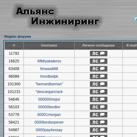
Индекс форума
#
Username
Личное сообщение
E-mai
11792
16625
!liftdlyakaterov
63408
!linawati88
96089
!mostbetpk
101300
"bernardberrian"
101231
*descargarcrack
54646
000000myjul
56103
00000bestlor
53778
00001morgan
58421
0000bestsopever
54987
0000pay4essay