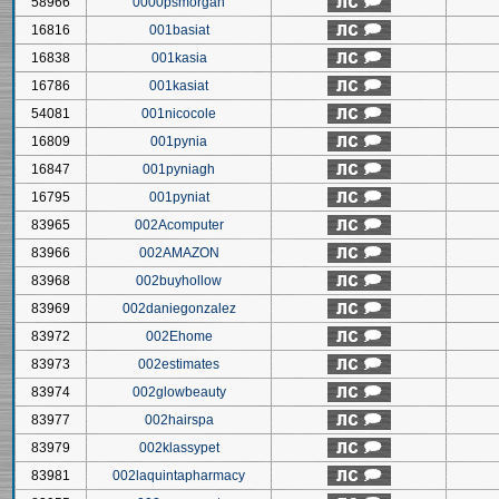
58966
0000psmorgan
16816
001basiat
16838
001kasia
16786
001kasiat
54081
001nicocole
16809
001pynia
16847
001pyniagh
16795
001pyniat
83965
002Acomputer
83966
002AMAZON
83968
002buyhollow
83969
002daniegonzalez
83972
002Ehome
83973
002estimates
83974
002glowbeauty
83977
002hairspa
83979
002klassypet
83981
002laquintapharmacy