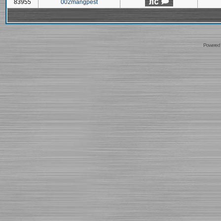
83955
002mangpest
Powered