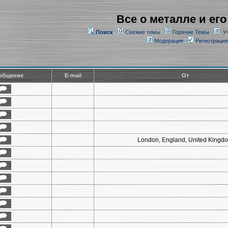
Все о металле и его
Поиск
Свежие темы
Горячие Темы
У
Модерация
Регистрация
общение
E-mail
От
London, England, United Kingd