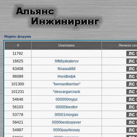
Индекс форума
#
Username
Личное со
11792
16625
!liftdlyakaterov
63408
!linawati88
96089
!mostbetpk
101300
"bernardberrian"
101231
*descargarcrack
54646
000000myjul
56103
00000bestlor
53778
00001morgan
58421
0000bestsopever
54987
0000pay4essay