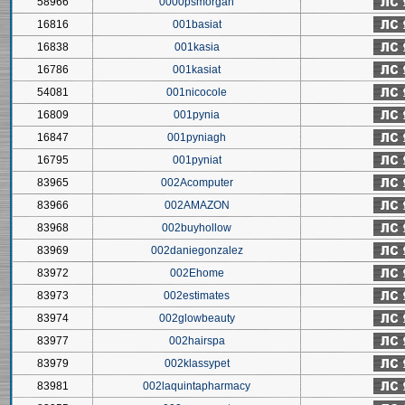
58966
0000psmorgan
16816
001basiat
16838
001kasia
16786
001kasiat
54081
001nicocole
16809
001pynia
16847
001pyniagh
16795
001pyniat
83965
002Acomputer
83966
002AMAZON
83968
002buyhollow
83969
002daniegonzalez
83972
002Ehome
83973
002estimates
83974
002glowbeauty
83977
002hairspa
83979
002klassypet
83981
002laquintapharmacy