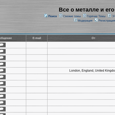
Все о металле и его
Поиск
Свежие темы
Горячие Темы
У
Модерация
Регистрация
общение
E-mail
От
London, England, United Kingd