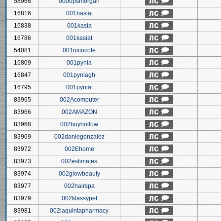
58966
0000psmorgan
16816
001basiat
16838
001kasia
16786
001kasiat
54081
001nicocole
16809
001pynia
16847
001pyniagh
16795
001pyniat
83965
002Acomputer
83966
002AMAZON
83968
002buyhollow
83969
002daniegonzalez
83972
002Ehome
83973
002estimates
83974
002glowbeauty
83977
002hairspa
83979
002klassypet
83981
002laquintapharmacy