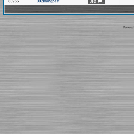
83955
002mangpest
Powered