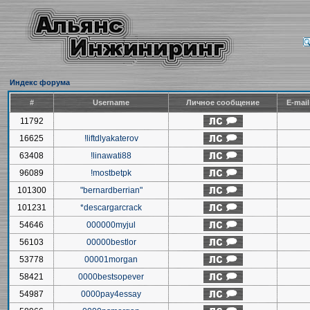
Индекс форума
#
Username
Личное сообщение
E-mai
11792
16625
!liftdlyakaterov
63408
!linawati88
96089
!mostbetpk
101300
"bernardberrian"
101231
*descargarcrack
54646
000000myjul
56103
00000bestlor
53778
00001morgan
58421
0000bestsopever
54987
0000pay4essay