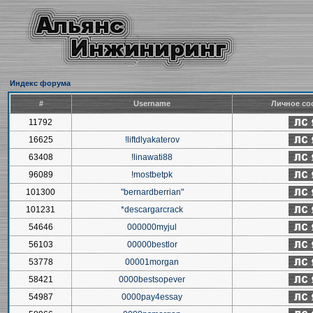
Индекс форума
#
Username
Личное со
11792
16625
!liftdlyakaterov
63408
!linawati88
96089
!mostbetpk
101300
"bernardberrian"
101231
*descargarcrack
54646
000000myjul
56103
00000bestlor
53778
00001morgan
58421
0000bestsopever
54987
0000pay4essay