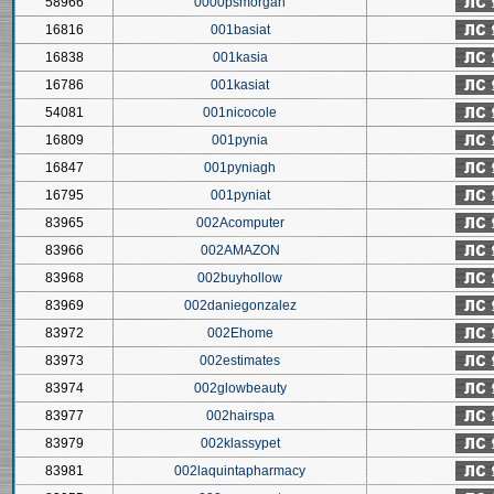
58966
0000psmorgan
16816
001basiat
16838
001kasia
16786
001kasiat
54081
001nicocole
16809
001pynia
16847
001pyniagh
16795
001pyniat
83965
002Acomputer
83966
002AMAZON
83968
002buyhollow
83969
002daniegonzalez
83972
002Ehome
83973
002estimates
83974
002glowbeauty
83977
002hairspa
83979
002klassypet
83981
002laquintapharmacy