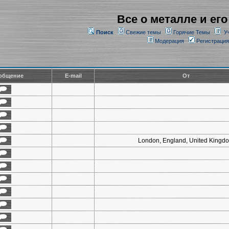
Все о металле и его
Поиск
Свежие темы
Горячие Темы
У
Модерация
Регистрация
общение
E-mail
От
London, England, United Kingd