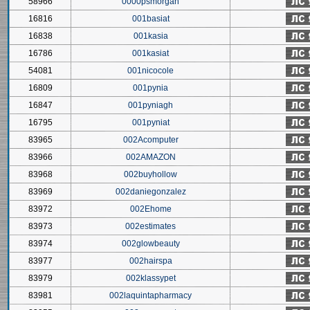
58966
0000psmorgan
16816
001basiat
16838
001kasia
16786
001kasiat
54081
001nicocole
16809
001pynia
16847
001pyniagh
16795
001pyniat
83965
002Acomputer
83966
002AMAZON
83968
002buyhollow
83969
002daniegonzalez
83972
002Ehome
83973
002estimates
83974
002glowbeauty
83977
002hairspa
83979
002klassypet
83981
002laquintapharmacy