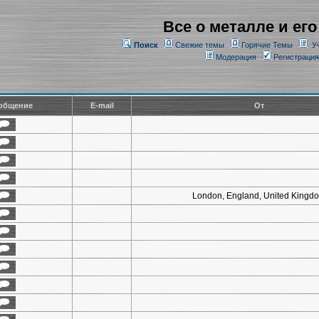
Все о металле и его
Поиск
Свежие темы
Горячие Темы
У
Модерация
Регистрация
общение
E-mail
От
London, England, United Kingd