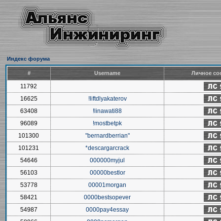
Индекс форума
#
Username
Личное со
11792
16625
!liftdlyakaterov
63408
!linawati88
96089
!mostbetpk
101300
"bernardberrian"
101231
*descargarcrack
54646
000000myjul
56103
00000bestlor
53778
00001morgan
58421
0000bestsopever
54987
0000pay4essay