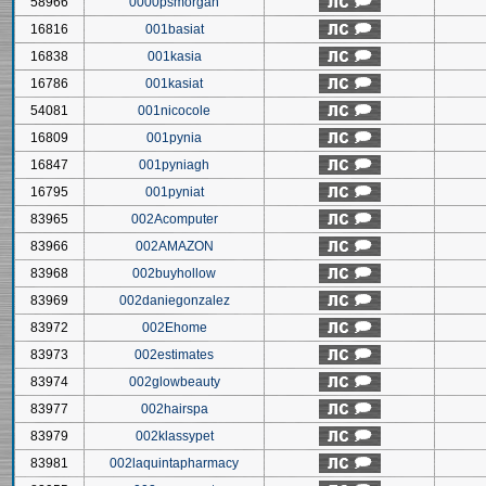
58966
0000psmorgan
16816
001basiat
16838
001kasia
16786
001kasiat
54081
001nicocole
16809
001pynia
16847
001pyniagh
16795
001pyniat
83965
002Acomputer
83966
002AMAZON
83968
002buyhollow
83969
002daniegonzalez
83972
002Ehome
83973
002estimates
83974
002glowbeauty
83977
002hairspa
83979
002klassypet
83981
002laquintapharmacy