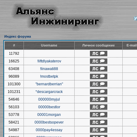
Индекс форума
#
Username
Личное сообщение
E-mai
11792
16625
!liftdlyakaterov
63408
!linawati88
96089
!mostbetpk
101300
"bernardberrian"
101231
*descargarcrack
54646
000000myjul
56103
00000bestlor
53778
00001morgan
58421
0000bestsopever
54987
0000pay4essay