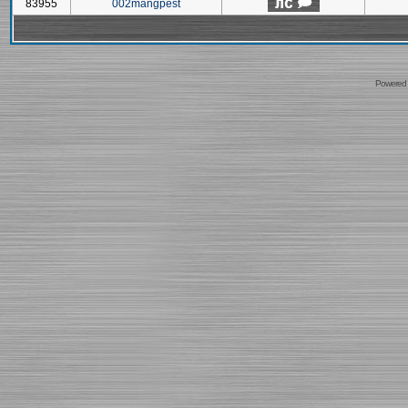
83955
002mangpest
Powered