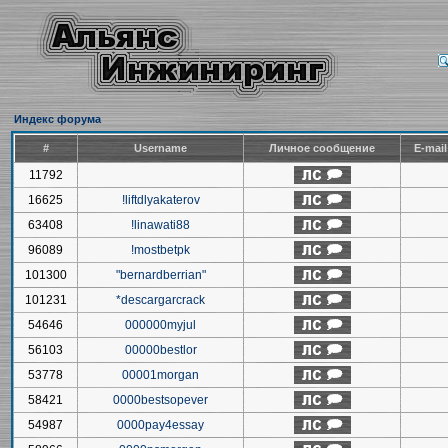
Индекс форума
#
Username
Личное сообщение
E-mai
11792
16625
!liftdlyakaterov
63408
!linawati88
96089
!mostbetpk
101300
"bernardberrian"
101231
*descargarcrack
54646
000000myjul
56103
00000bestlor
53778
00001morgan
58421
0000bestsopever
54987
0000pay4essay