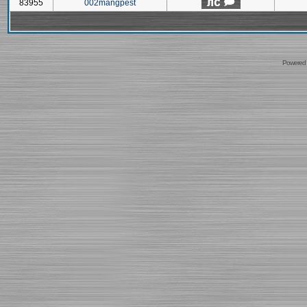
83955
002mangpest
Powered