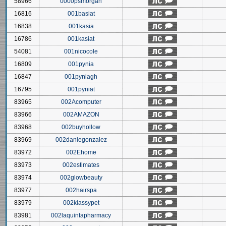
58966
0000psmorgan
16816
001basiat
16838
001kasia
16786
001kasiat
54081
001nicocole
16809
001pynia
16847
001pyniagh
16795
001pyniat
83965
002Acomputer
83966
002AMAZON
83968
002buyhollow
83969
002daniegonzalez
83972
002Ehome
83973
002estimates
83974
002glowbeauty
83977
002hairspa
83979
002klassypet
83981
002laquintapharmacy